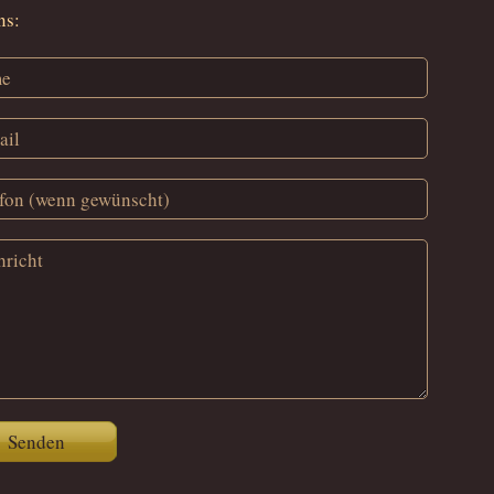
ns:
Senden