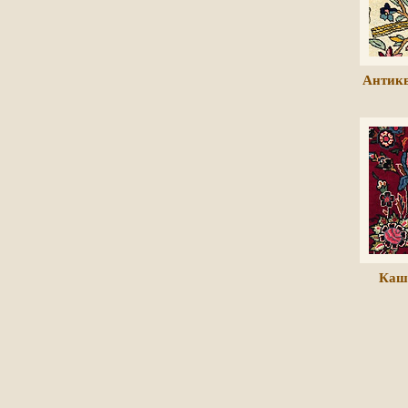
Антик
Каш