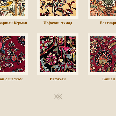
варный Керман
Исфахан Ахмад
Бахтиар
ан с шёлком
Исфахан
Кашан