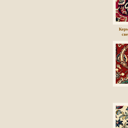
Керм
св