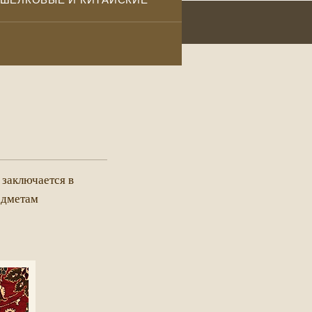
 заключается в
едметам