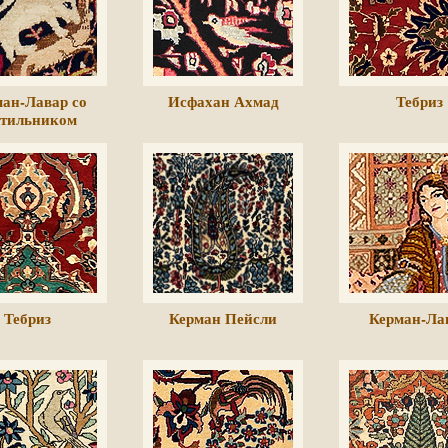
ан-Лавар со
Исфахан Ахмад
Тебриз
етильником
Тебриз
Керман Пейсли
Керман-Ла